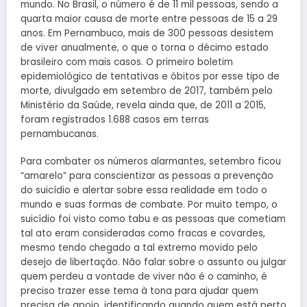
mundo. No Brasil, o número é de 11 mil pessoas, sendo a
quarta maior causa de morte entre pessoas de 15 a 29
anos. Em Pernambuco, mais de 300 pessoas desistem
de viver anualmente, o que o torna o décimo estado
brasileiro com mais casos. O primeiro boletim
epidemiológico de tentativas e óbitos por esse tipo de
morte, divulgado em setembro de 2017, também pelo
Ministério da Saúde, revela ainda que, de 2011 a 2015,
foram registrados 1.688 casos em terras
pernambucanas.
Para combater os números alarmantes, setembro ficou
“amarelo” para conscientizar as pessoas a prevenção
do suicídio e alertar sobre essa realidade em todo o
mundo e suas formas de combate. Por muito tempo, o
suicídio foi visto como tabu e as pessoas que cometiam
tal ato eram consideradas como fracas e covardes,
mesmo tendo chegado a tal extremo movido pelo
desejo de libertação. Não falar sobre o assunto ou julgar
quem perdeu a vontade de viver não é o caminho, é
preciso trazer esse tema à tona para ajudar quem
precisa de apoio, identificando quando quem está perto