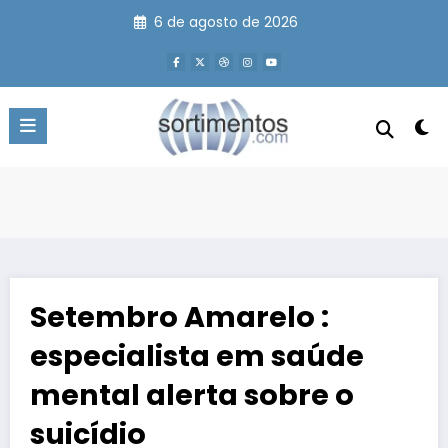
Pular
6 de agosto de 2026
para
o
conteúdo
Setembro Amarelo :
especialista em saúde
mental alerta sobre o
suicídio