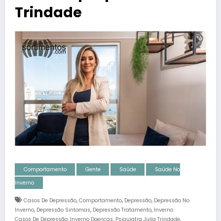
Trindade
Comportamento
Gente
Saúde
Saúde No
Inverno
,
,
,
Casos De Depressão
Comportamento
Depressão
Depressão No
,
,
,
Inverno
Depressão Sintomas
Depressão Tratamento
Inverno
,
,
,
Casos De Depressão
Inverno Doenças
Psiquiatra Julia Trindade