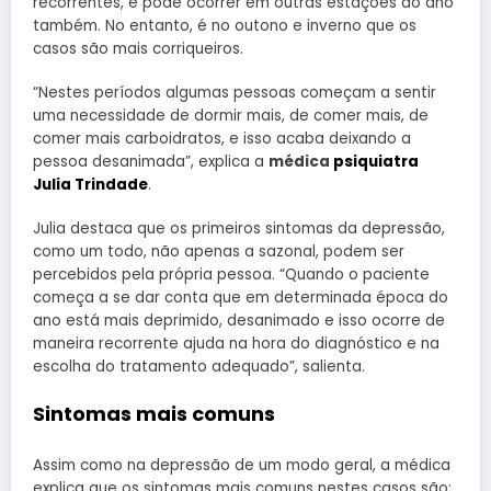
recorrentes, e pode ocorrer em outras estações do ano
também. No entanto, é no outono e inverno que os
casos são mais corriqueiros.
“Nestes períodos algumas pessoas começam a sentir
uma necessidade de dormir mais, de comer mais, de
comer mais carboidratos, e isso acaba deixando a
pessoa desanimada”, explica a
médica
psiquiatra
Julia Trindade
.
Julia destaca que os primeiros sintomas da depressão,
como um todo, não apenas a sazonal, podem ser
percebidos pela própria pessoa. “Quando o paciente
começa a se dar conta que em determinada época do
ano está mais deprimido, desanimado e isso ocorre de
maneira recorrente ajuda na hora do diagnóstico e na
escolha do tratamento adequado”, salienta.
Sintomas mais comuns
Assim como na depressão de um modo geral, a médica
explica que os sintomas mais comuns nestes casos são: