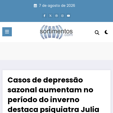
Pular
7 de agosto de 2026
para
o
conteúdo
Casos de depressão
sazonal aumentam no
período do inverno
destaca psiquiatra Julia