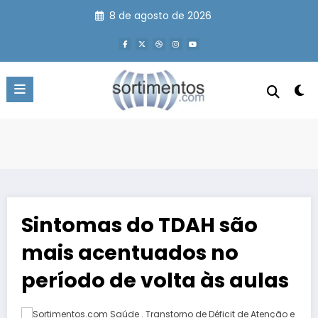
Pular
8 de agosto de 2026
para
o
conteúdo
Sintomas do TDAH são
mais acentuados no
período de volta às aulas