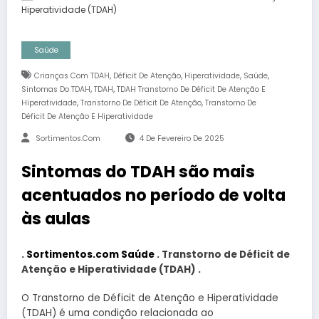
Saúde
,
,
,
,
Crianças Com TDAH
Déficit De Atenção
Hiperatividade
Saúde
,
,
Sintomas Do TDAH
TDAH
TDAH Transtorno De Déficit De Atenção E
,
,
Hiperatividade
Transtorno De Déficit De Atenção
Transtorno De
Déficit De Atenção E Hiperatividade
Sortimentos.com
4 De Fevereiro De 2025
Sintomas do TDAH são mais
acentuados no período de volta
às aulas
.
Sortimentos.com Saúde
. Transtorno de Déficit de
Atenção e Hiperatividade (TDAH) .
O Transtorno de Déficit de Atenção e Hiperatividade
(TDAH) é uma condição relacionada ao