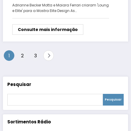
Design
Adrianne Becker Motta e Maiara Ferrari criaram 'Loung
e Elite' para a Mostra Elite Design As…
Consulte mais informação
Paginação
1
2
3
de
posts
Pesquisar
Pesquisar
Sortimentos Rádio