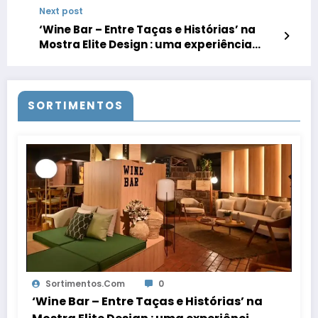
Next post
recepção
‘Wine Bar – Entre Taças e Histórias’ na
Mostra Elite Design : uma experiência
sensorial de acolhimento, conexão e
celebração
SORTIMENTOS
Sortimentos.com
0
‘Wine Bar – Entre Taças e Histórias’ na