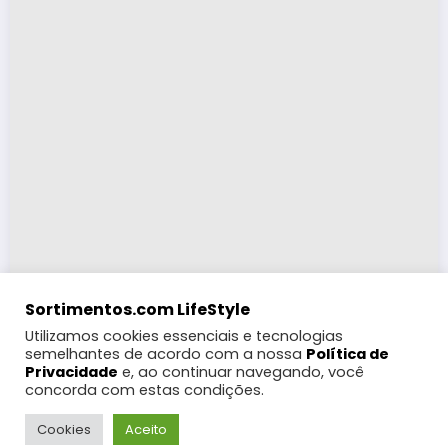
Sortimentos.com LifeStyle
Utilizamos cookies essenciais e tecnologias
semelhantes de acordo com a nossa
Política de
Privacidade
e, ao continuar navegando, você
concorda com estas condições.
LifeStyle
Turismo
Moda
Eventos e Feiras
Coberturas
Programação Digital
Festas Populares
WebRádio
Cookies
Aceito
Notícias
Futebol
Gebbeg +18
Contato