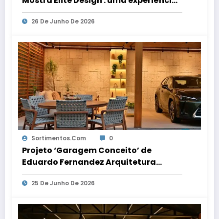
Mostra Elite Design : uma experiência
sensorial de acolhimento, conexão e
26 De Junho De 2026
celebração
Sortimentos.com
0
Projeto ‘Garagem Conceito’ de
Eduardo Fernandez Arquitetura
transforma o espaço em ambiente de
25 De Junho De 2026
convivência e recepção