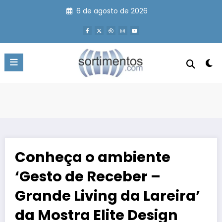
Pular
6 de agosto de 2026
para
o
conteúdo
Conheça o ambiente
‘Gesto de Receber –
Grande Living da Lareira’
da Mostra Elite Design