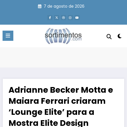
Pular
7 de agosto de 2026
para
o
conteúdo
Adrianne Becker Motta e
Maiara Ferrari criaram
‘Lounge Elite’ para a
Mostra Elite Design