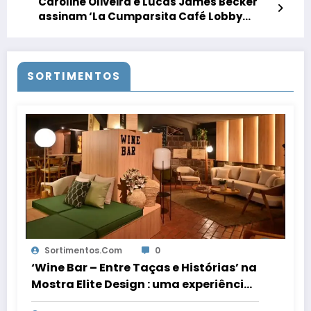
Caroline Oliveira e Lucas James Becker
assinam ‘La Cumparsita Café Lobby
Hotel’ da Mostra Elite Design
SORTIMENTOS
Sortimentos.com
0
‘Wine Bar – Entre Taças e Histórias’ na
Mostra Elite Design : uma experiência
sensorial de acolhimento, conexão e