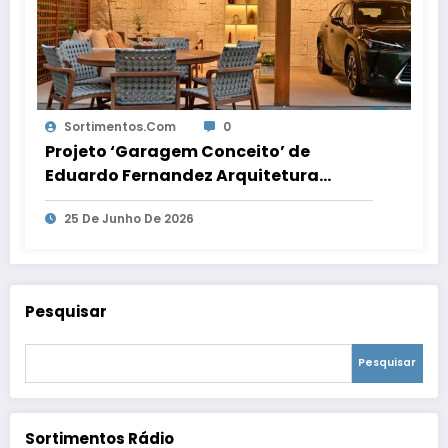
Sortimentos.com
0
Projeto ‘Garagem Conceito’ de
Eduardo Fernandez Arquitetura
transforma o espaço em ambiente de
25 De Junho De 2026
convivência e recepção
Pesquisar
Pesquisar
Sortimentos Rádio