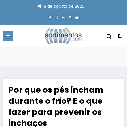
Pular
8 de agosto de 2026
para
o
conteúdo
Por que os pés incham
durante o frio? E o que
fazer para prevenir os
inchaços