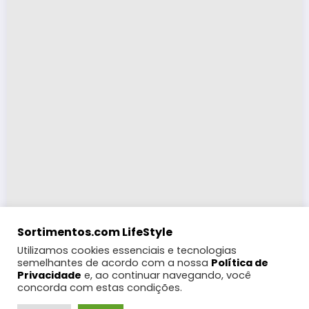
Sortimentos.com LifeStyle
Utilizamos cookies essenciais e tecnologias
semelhantes de acordo com a nossa
Política de
Privacidade
e, ao continuar navegando, você
concorda com estas condições.
LifeStyle
Turismo
Moda
Eventos e Feiras
Coberturas
Programação Digital
Festas Populares
WebRádio