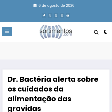
Pular
6 de agosto de 2026
para
o
conteúdo
Dr. Bactéria alerta sobre
os cuidados da
alimentação das
gravidas