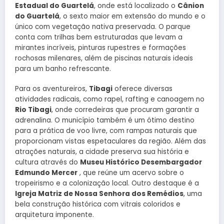
Estadual do Guartelá
, onde está localizado o
Cânion
do Guartelá
, o sexto maior em extensão do mundo e o
único com vegetação nativa preservada. O parque
conta com trilhas bem estruturadas que levam a
mirantes incríveis, pinturas rupestres e formações
rochosas milenares, além de piscinas naturais ideais
para um banho refrescante.
Para os aventureiros,
Tibagi
oferece diversas
atividades radicais, como rapel, rafting e canoagem no
Rio Tibagi
, onde corredeiras que procuram garantir a
adrenalina. O município também é um ótimo destino
para a prática de voo livre, com rampas naturais que
proporcionam vistas espetaculares da região. Além das
atrações naturais, a cidade preserva sua história e
cultura através do
Museu Histórico Desembargador
Edmundo Mercer
, que reúne um acervo sobre o
tropeirismo e a colonização local. Outro destaque é a
Igreja Matriz de Nossa Senhora dos Remédios
, uma
bela construção histórica com vitrais coloridos e
arquitetura imponente.