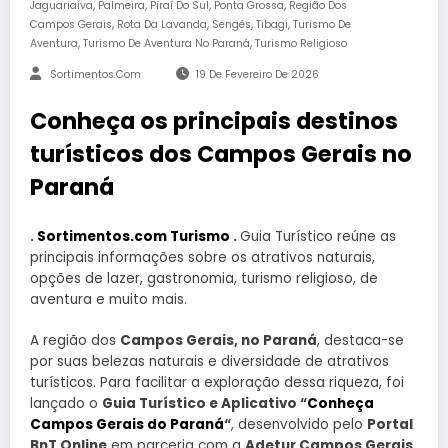
,
,
,
,
Jaguariaíva
Palmeira
Piraí Do Sul
Ponta Grossa
Região Dos
,
,
,
,
Campos Gerais
Rota Da Lavanda
Sengés
Tibagi
Turismo De
,
,
Aventura
Turismo De Aventura No Paraná
Turismo Religioso
Sortimentos.com
19 De Fevereiro De 2026
Conheça os principais destinos
turísticos dos Campos Gerais no
Paraná
.
Sortimentos.com Turismo
.
Guia Turístico reúne as
principais informações sobre os atrativos naturais,
opções de lazer, gastronomia, turismo religioso, de
aventura e muito mais.
A região dos
Campos Gerais, no Paraná
, destaca-se
por suas belezas naturais e diversidade de atrativos
turísticos. Para facilitar a exploração dessa riqueza, foi
lançado o
Guia Turístico e Aplicativo “
Conheça
Campos Gerais do Paraná
“
, desenvolvido pelo
Portal
BnT Online
em parceria com a
Adetur Campos Gerais