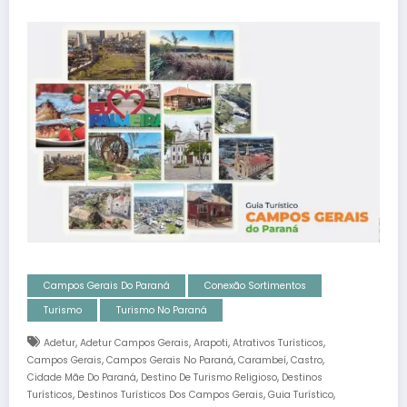
Campos Gerais Do Paraná
Conexão Sortimentos
Turismo
Turismo No Paraná
,
,
,
,
Adetur
Adetur Campos Gerais
Arapoti
Atrativos Turísticos
,
,
,
,
Campos Gerais
Campos Gerais No Paraná
Carambeí
Castro
,
,
Cidade Mãe Do Paraná
Destino De Turismo Religioso
Destinos
,
,
,
Turísticos
Destinos Turísticos Dos Campos Gerais
Guia Turístico