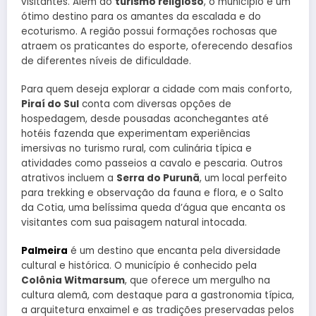
visitantes. Além do
turismo religioso
, o município é um
ótimo destino para os amantes da escalada e do
ecoturismo. A região possui formações rochosas que
atraem os praticantes do esporte, oferecendo desafios
de diferentes níveis de dificuldade.
Para quem deseja explorar a cidade com mais conforto,
Piraí do Sul
conta com diversas opções de
hospedagem, desde pousadas aconchegantes até
hotéis fazenda que experimentam experiências
imersivas no turismo rural, com culinária típica e
atividades como passeios a cavalo e pescaria. Outros
atrativos incluem a
Serra do Purunã
, um local perfeito
para trekking e observação da fauna e flora, e o Salto
da Cotia, uma belíssima queda d’água que encanta os
visitantes com sua paisagem natural intocada.
Palmeira
é um destino que encanta pela diversidade
cultural e histórica. O município é conhecido pela
Colônia Witmarsum
, que oferece um mergulho na
cultura alemã, com destaque para a gastronomia típica,
a arquitetura enxaimel e as tradições preservadas pelos