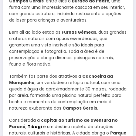
Campos Gerais
, entre elas o
Buraco do Padre
, uma
furna com uma impressionante cascata em seu interior,
com grande estrutura, incluindo restaurante e opções
de lazer para crianças e aventureiros.
Bem ali ao lado estão as
Furnas Gêmeas
, duas grandes
crateras naturais com águas esverdeadas, que
garantem uma vista incrível e são ideais para
contemplação e fotografia. Toda a área é de
preservação e abriga diversas paisagens naturais,
fauna e flora nativa.
Também faz parte dos atrativos a
Cachoeira da
Mariquinha
, um verdadeiro refúgio natural, com uma
queda d’água de aproximadamente 30 metros, rodeada
por areia, formando uma piscina natural perfeita para
banho e momentos de contemplação em meio à
natureza exuberante dos
Campos Gerais
.
Considerada a
capital do turismo de aventura no
Paraná
,
Tibagi
é um destino repleto de atrações
naturais, culturais e históricas. A cidade abriga o
Parque