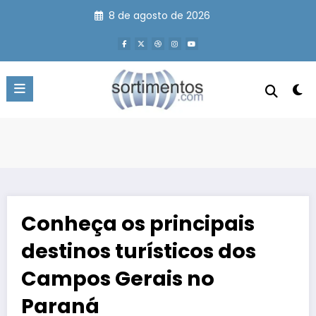
Pular
8 de agosto de 2026
para
o
conteúdo
Conheça os principais
destinos turísticos dos
Campos Gerais no
Paraná