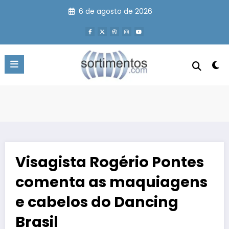
Pular
6 de agosto de 2026
para
o
conteúdo
Visagista Rogério Pontes
comenta as maquiagens
e cabelos do Dancing
Brasil