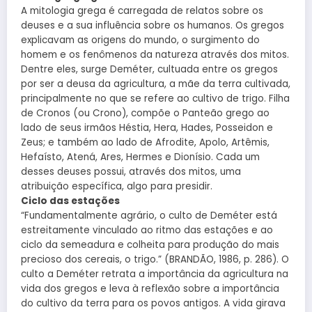
A mitologia grega é carregada de relatos sobre os
deuses e a sua influência sobre os humanos. Os gregos
explicavam as origens do mundo, o surgimento do
homem e os fenômenos da natureza através dos mitos.
Dentre eles, surge Deméter, cultuada entre os gregos
por ser a deusa da agricultura, a mãe da terra cultivada,
principalmente no que se refere ao cultivo de trigo. Filha
de Cronos (ou Crono), compõe o Panteão grego ao
lado de seus irmãos Héstia, Hera, Hades, Posseidon e
Zeus; e também ao lado de Afrodite, Apolo, Artêmis,
Hefaísto, Atená, Ares, Hermes e Dionísio. Cada um
desses deuses possui, através dos mitos, uma
atribuição específica, algo para presidir.
Ciclo das estações
“Fundamentalmente agrário, o culto de Deméter está
estreitamente vinculado ao ritmo das estações e ao
ciclo da semeadura e colheita para produção do mais
precioso dos cereais, o trigo.” (BRANDÃO, 1986, p. 286). O
culto a Deméter retrata a importância da agricultura na
vida dos gregos e leva à reflexão sobre a importância
do cultivo da terra para os povos antigos. A vida girava