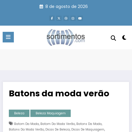
Pular
8 de agosto de 2026
para
o
conteúdo
Batons da moda verão
Beleza
Beleza Maquiagem
,
,
,
Batom Da Moda
Batom Da Moda Verão
Batons Da Moda
,
,
,
Batons Da Moda Verão
Dicas De Beleza
Dicas De Maquiagem