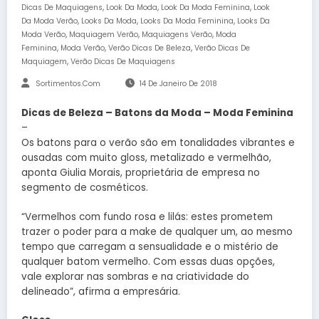
,
,
,
Dicas De Maquiagens
Look Da Moda
Look Da Moda Feminina
Look
,
,
,
Da Moda Verão
Looks Da Moda
Looks Da Moda Feminina
Looks Da
,
,
,
Moda Verão
Maquiagem Verão
Maquiagens Verão
Moda
,
,
,
Feminina
Moda Verão
Verão Dicas De Beleza
Verão Dicas De
,
Maquiagem
Verão Dicas De Maquiagens
Sortimentos.com
14 De Janeiro De 2018
Dicas de Beleza – Batons da Moda – Moda Feminina
–
Os batons para o verão são em tonalidades vibrantes e
ousadas com muito gloss, metalizado e vermelhão,
aponta Giulia Morais, proprietária de empresa no
segmento de cosméticos.
“Vermelhos com fundo rosa e lilás: estes prometem
trazer o poder para a make de qualquer um, ao mesmo
tempo que carregam a sensualidade e o mistério de
qualquer batom vermelho. Com essas duas opções,
vale explorar nas sombras e na criatividade do
delineado”, afirma a empresária.