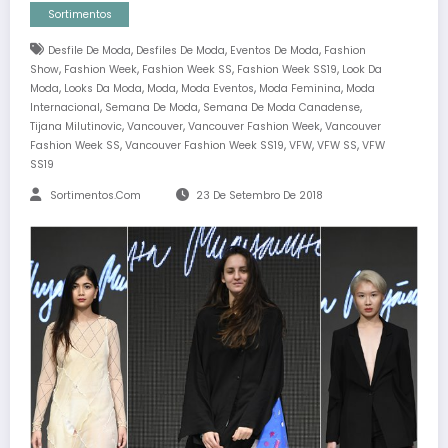
Sortimentos
,
,
,
Desfile De Moda
Desfiles De Moda
Eventos De Moda
Fashion
,
,
,
,
Show
Fashion Week
Fashion Week SS
Fashion Week SS19
Look Da
,
,
,
,
,
Moda
Looks Da Moda
Moda
Moda Eventos
Moda Feminina
Moda
,
,
,
Internacional
Semana De Moda
Semana De Moda Canadense
,
,
,
Tijana Milutinovic
Vancouver
Vancouver Fashion Week
Vancouver
,
,
,
,
Fashion Week SS
Vancouver Fashion Week SS19
VFW
VFW SS
VFW
SS19
Sortimentos.com
23 De Setembro De 2018