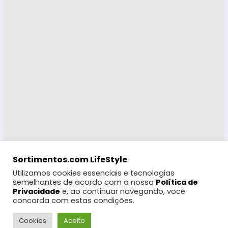
Sortimentos.com LifeStyle
Utilizamos cookies essenciais e tecnologias
semelhantes de acordo com a nossa
Política de
Privacidade
e, ao continuar navegando, você
concorda com estas condições.
LifeStyle
Turismo
Moda
Eventos e Feiras
Coberturas
Programação Digital
Festas Populares
WebRádio
Cookies
Aceito
Notícias
Futebol
Gebbeg +18
Contato