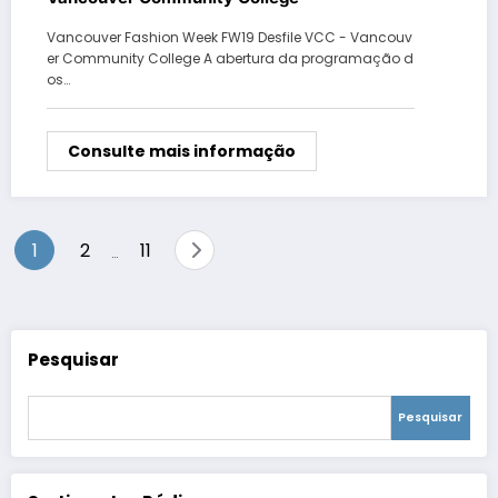
Vancouver Fashion Week FW19 Desfile VCC - Vancouv
er Community College A abertura da programação d
os…
Consulte mais informação
Paginação
1
2
11
…
de
posts
Pesquisar
Pesquisar