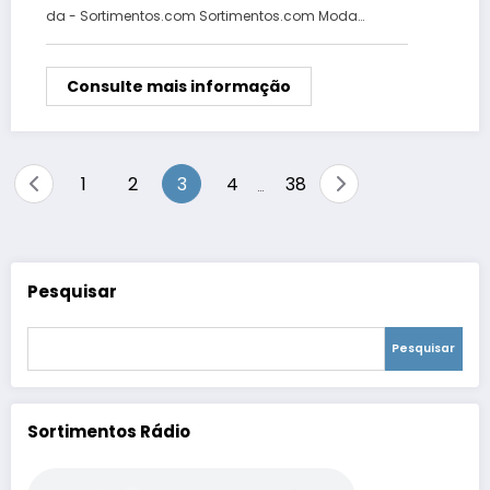
da - Sortimentos.com Sortimentos.com Moda…
Consulte mais informação
Paginação
1
2
3
4
38
…
de
posts
Pesquisar
Pesquisar
Sortimentos Rádio