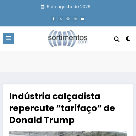
Pular
6 de agosto de 2026
para
o
conteúdo
Indústria calçadista
repercute “tarifaço” de
Donald Trump