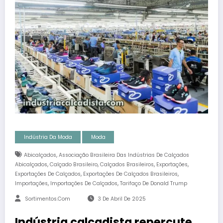
Indústria Da Moda
Moda
,
Abicalçados
Associação Brasileira Das Indústrias De Calçados
,
,
,
,
Abicalçados
Calçado Brasileiro
Calçados Brasileiros
Exportações
,
,
Exportações De Calçados
Exportações De Calçados Brasileiros
,
,
Importações
Importações De Calçados
Tarifaço De Donald Trump
Sortimentos.com
3 De Abril De 2025
Indústria calçadista repercute