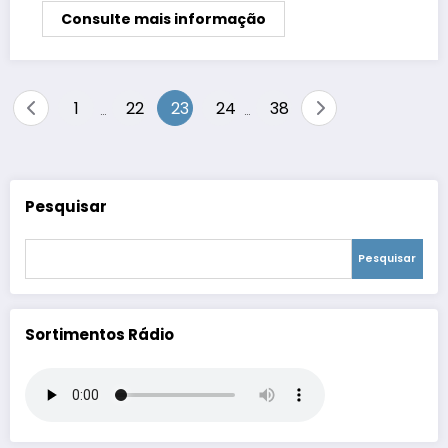
Consulte mais informação
Paginação
1
22
23
24
38
…
…
de
posts
Pesquisar
Pesquisar
Sortimentos Rádio