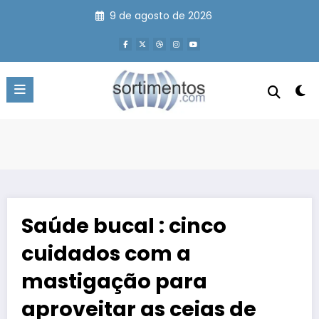
Pular
9 de agosto de 2026
para
o
conteúdo
Saúde bucal : cinco
cuidados com a
mastigação para
aproveitar as ceias de