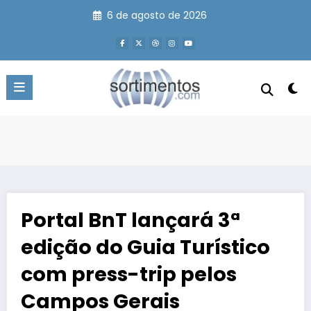
Pular
6 de agosto de 2026
para
o
conteúdo
Portal BnT lançará 3ª
edição do Guia Turístico
com press-trip pelos
Campos Gerais