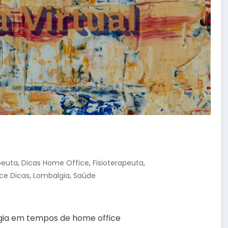
,
,
,
peuta
Dicas Home Office
Fisioterapeuta
,
,
ce Dicas
Lombalgia
Saúde