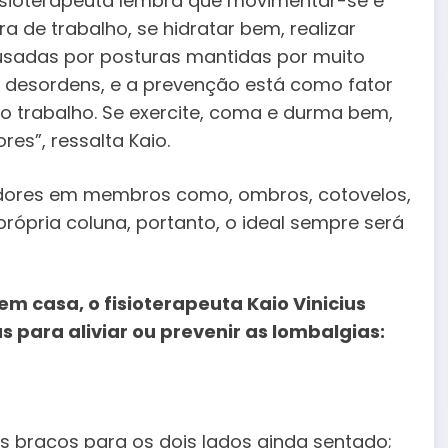
sioterapeuta lembra que movimentar-se é
a de trabalho, se hidratar bem, realizar
ausadas por posturas mantidas por muito
 desordens, e a prevenção está como fator
do trabalho. Se exercite, coma e durma bem,
res”, ressalta Kaio.
 dores em membros como, ombros, cotovelos,
própria coluna, portanto, o ideal sempre será
m casa, o fisioterapeuta Kaio Vinicius
s para aliviar ou prevenir as lombalgias:
s braços para os dois lados ainda sentado;