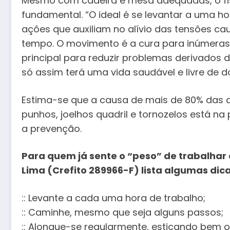
Mesmo com cadeira e mesa adequadas, o fi
fundamental. “O ideal é se levantar a uma hor
ações que auxiliam no alívio das tensões c
tempo. O movimento é a cura para inúmeras
principal para reduzir problemas derivados 
só assim terá uma vida saudável e livre de do
Estima-se que a causa de mais de 80% das
punhos, joelhos quadril e tornozelos está na 
a prevenção.
Para quem já sente o “peso” de trabalhar e
Lima (Crefito 289966-F) lista algumas dica
:: Levante a cada uma hora de trabalho;
:: Caminhe, mesmo que seja alguns passos;
:: Alongue-se regularmente, esticando bem o