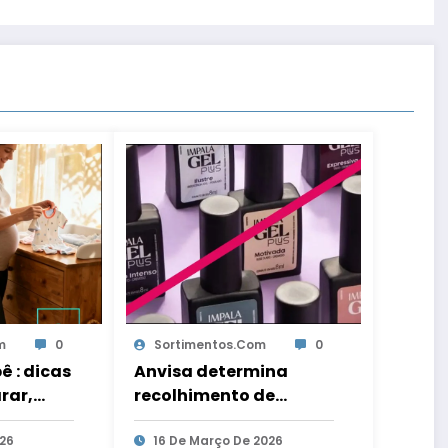
m
0
Sortimentos.com
0
ê : dicas
Anvisa determina
rar,
recolhimento de
servar as
esmaltes em gel da
cos à
026
marca Impala
16 De Março De 2026