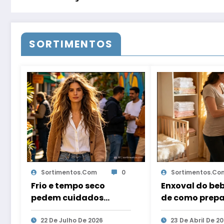
SORTIMENTOS
Sortimentos.com
0
Sortimentos.co
Frio e tempo seco
Enxoval do beb
pedem cuidados
de como prepa
especiais com os
guardar e con
cabelos
22 De Julho De 2026
roupas sem ris
23 De Abril De 2