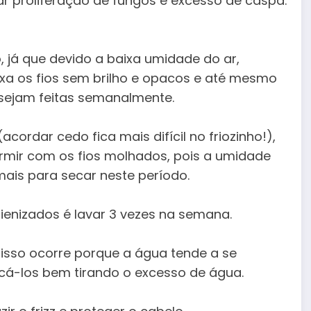
r proliferação de fungos e excesso de caspa.
o, já que devido a baixa umidade do ar,
a os fios sem brilho e opacos e até mesmo
 sejam feitas semanalmente.
acordar cedo fica mais difícil no friozinho!),
rmir com os fios molhados, pois a umidade
ais para secar neste período.
igienizados é lavar 3 vezes na semana.
 isso ocorre porque a água tende a se
secá-los bem tirando o excesso de água.