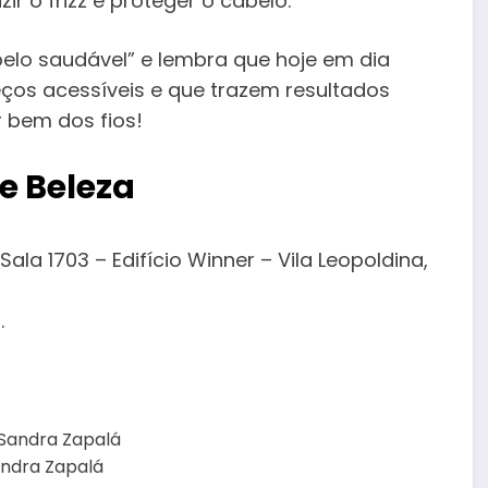
ir o frizz e proteger o cabelo.
elo saudável” e lembra que hoje em dia
ços acessíveis e que trazem resultados
r bem dos fios!
e Beleza
Sala 1703 – Edifício Winner – Vila Leopoldina,
.
Sandra Zapalá