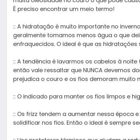
muita oleosidade no couro o que pode causa
É preciso encontrar um meio termo!
:: A hidratação é muito importante no invern
geralmente tomamos menos água o que deix
enfraquecidos. O ideal é que as hidratações
:: A tendência é lavarmos os cabelos à noite (
então vale ressaltar que NUNCA devemos do
prejudica o couro e os fios demoram muito m
:: O indicado para manter os fios limpos e h
:: Os frizz tendem a aumentar nessa época e
solidificar nos fios. Então o ideal é sempre 