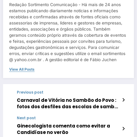
Redação Sortimento Comunicação - Há mais de 24 anos
estamos publicando diariamente notícias e informações
recebidas e confirmadas através de fontes oficiais como
assessorias de imprensa, líderes e gestores de empresas,
entidades, associações e órgãos públicos. Também
geramos conteúdo próprio através da cobertura de eventos
e feiras, experiências pessoais por convites para turismo,
degustações gastronômicas e serviços. Para comunicar
erros, enviar críticas e sugestões utilize o email sortimentos
@ yahoo.com.br . A gestão editorial é de Fábio Juchen
View All Posts
Previous post
Carnaval de Vitória no Sambão do Povo :
fotos dos desfiles das escolas de samba
do Grupo A e Especial no anos de 2022,
Next post
2023 e 2024
Ginecologista comenta como evitar a
Candidíase no verão