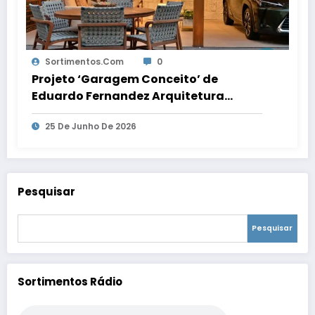
Sortimentos.com
0
Projeto ‘Garagem Conceito’ de
Eduardo Fernandez Arquitetura
transforma o espaço em ambiente de
25 De Junho De 2026
convivência e recepção
Pesquisar
Pesquisar
Sortimentos Rádio