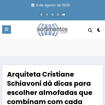
Pular
9 de agosto de 2026
para
o
conteúdo
Arquiteta Cristiane
Schiavoni dá dicas para
escolher almofadas que
combinam com cada