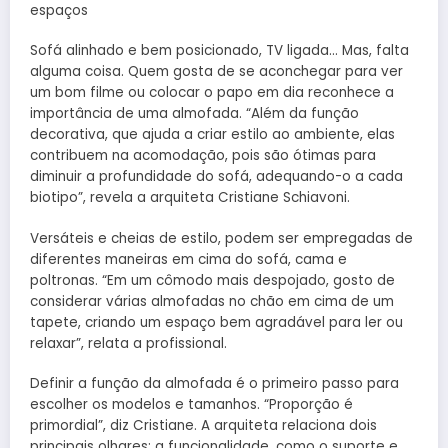
espaços
Sofá alinhado e bem posicionado, TV ligada… Mas, falta
alguma coisa. Quem gosta de se aconchegar para ver
um bom filme ou colocar o papo em dia reconhece a
importância de uma almofada. “Além da função
decorativa, que ajuda a criar estilo ao ambiente, elas
contribuem na acomodação, pois são ótimas para
diminuir a profundidade do sofá, adequando-o a cada
biotipo”, revela a arquiteta Cristiane Schiavoni.
Versáteis e cheias de estilo, podem ser empregadas de
diferentes maneiras em cima do sofá, cama e
poltronas. “Em um cômodo mais despojado, gosto de
considerar várias almofadas no chão em cima de um
tapete, criando um espaço bem agradável para ler ou
relaxar”, relata a profissional.
Definir a função da almofada é o primeiro passo para
escolher os modelos e tamanhos. “Proporção é
primordial”, diz Cristiane. A arquiteta relaciona dois
principais olhares: a funcionalidade, como o suporte e