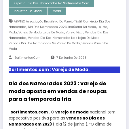
Especial Dia Dos Namorados No Sortimentos.com
Indústria Da Moda
Moda
,
,
ABVTEX Associação Brasileira Do Varejo Têxtil
Comércio
Dia Dos
,
,
,
,
Namorados
Dia Dos Namorados 2023
Indústria Da Moda
Lojista
,
,
,
Moda
Varejo De Moda Lojas De Moda
Varejo Têxtil
Vendas Dia Dos
,
Namorados
Vendas Dia Dos Namorados Nas Lojas De Moda -
,
Vendas Dia Dos Namorados No Varejo De Moda
Vendas Varejo De
Moda
Sortimentos.com
7 De Junho De 2023
Sortimentos.com : Varejo de Moda .
Dia dos Namorados 2023 : varejo de
moda aposta em vendas de roupas
para a temporada fria
.
sortimentos.com
. O
varejo de moda
nacional tem
expectativa positiva para as
vendas no Dia dos
Namorados em 2023
( dia 12 de junho ). “O clima de