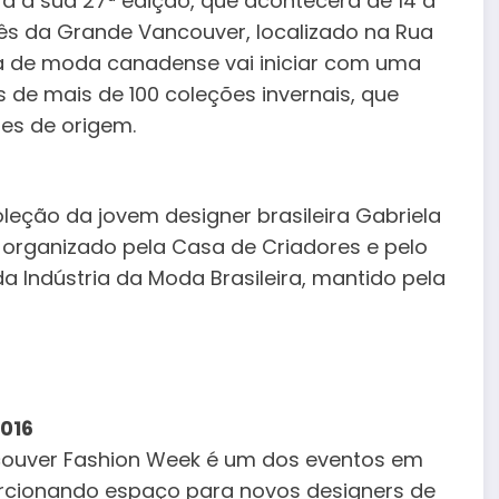
a a sua 27ª edição, que acontecerá de 14 à
nês da Grande Vancouver, localizado na Rua
a de moda canadense vai iniciar com uma
de mais de 100 coleções invernais, que
es de origem.
eção da jovem designer brasileira Gabriela
), organizado pela Casa de Criadores e pelo
a Indústria da Moda Brasileira, mantido pela
016
ncouver Fashion Week é um dos eventos em
rcionando espaço para novos designers de