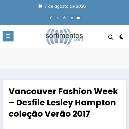
Pular
7 de agosto de 2026
para
o
conteúdo
Vancouver Fashion Week
– Desfile Lesley Hampton
coleção Verão 2017