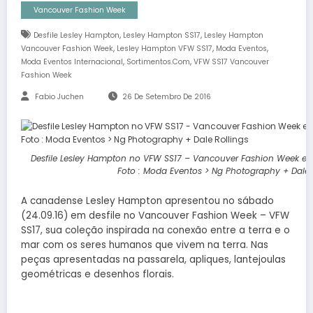
Vancouver Fashion Week
,
,
Desfile Lesley Hampton
Lesley Hampton SS17
Lesley Hampton
,
,
,
Vancouver Fashion Week
Lesley Hampton VFW SS17
Moda Eventos
,
,
Moda Eventos Internacional
Sortimentos.com
VFW SS17 Vancouver
Fashion Week
Fabio Juchen
26 De Setembro De 2016
Desfile Lesley Hampton no VFW SS17 – Vancouver Fashion Week ed
Foto : Moda Eventos > Ng Photography + Dale 
A canadense Lesley Hampton apresentou no sábado
(24.09.16) em desfile no Vancouver Fashion Week – VFW
SS17, sua coleção inspirada na conexão entre a terra e o
mar com os seres humanos que vivem na terra. Nas
peças apresentadas na passarela, apliques, lantejoulas
geométricas e desenhos florais.