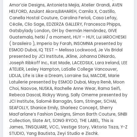
Amor’cie Designs, Antonieta Mejia, Atelier Grandi, AVEN
HELFORD, Azulant Akora,BAHAREH, Camila X, Castillo,
Canella Hostal Couture, Carolina Ferioli, Casa Lefay,
Cécile, Clio Sage, EDZERZA GALLERY, Francesca Phipps,
Gatsbylady London, GH by Germán Hernández, GIVE
Guatemala, hetki / a moment, HUY – HUY, Lui IAROCHESKI
( brasileiro ), Imperio by Farah, INSOMNIA presented by
ESMOD Dubai, IQ TEST – Melissa Lockwood, Je Vis Bridal
presented by JCI Institute, JKline, Johanna DiNardo,
Joseph Ribkoff Inc., Kat Made, LACEDSILK, Lara Ireland, LEE
ATELIER, Lesley Hampton, LaSalle College Vancouver,
LIDIJA, Life is Like a Dream, Lorraine Sui, MACDIE, Marie
Latuilerie presented by ESMOD Dubai, Maya Renè, Moon
Choi, Naovoe, NUSKA, Rachelle Anne Wear, Rama Seifi,
Rebeca Dascal, Rickyy Wong, Sally Omeme presented by
JCI Institute, Salomé Barragán, Sam, Stringer, SCHAI,
SEAFOLLY, Shanice Emily, Sharleez Concept, Sherry
MacFarlane’s Fashion Designs, Simon Barth Couture, SINBI
Collection, Slate Art, SONG RYOO, THE LABEL, This is
James, TINSQUARE, VCC, Vestige Story, Viktoria Tisza, Y-Z
STUDIO, Yang Bautista, Zeyi Studio e Zischk.