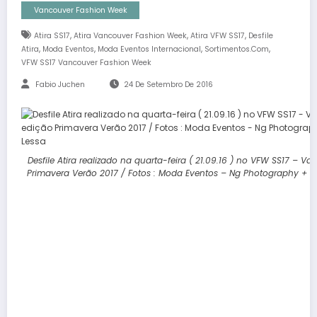
Vancouver Fashion Week
,
,
,
Atira SS17
Atira Vancouver Fashion Week
Atira VFW SS17
Desfile
,
,
,
,
Atira
Moda Eventos
Moda Eventos Internacional
Sortimentos.com
VFW SS17 Vancouver Fashion Week
Fabio Juchen
24 De Setembro De 2016
Desfile Atira realizado na quarta-feira ( 21.09.16 ) no VFW SS17 – 
Primavera Verão 2017 / Fotos : Moda Eventos – Ng Photography + Da