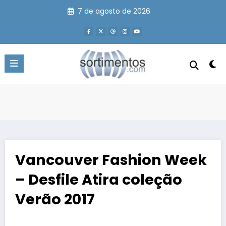
Pular
7 de agosto de 2026
para
o
conteúdo
Vancouver Fashion Week
– Desfile Atira coleção
Verão 2017