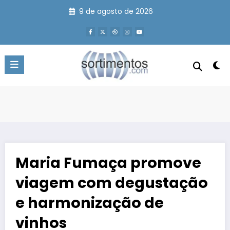
Pular
9 de agosto de 2026
para
o
conteúdo
Maria Fumaça promove
viagem com degustação
e harmonização de
vinhos