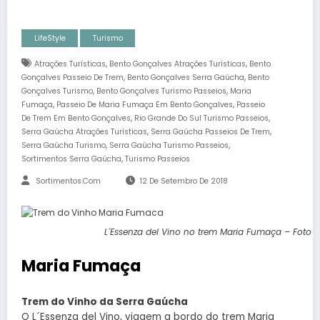
LifeStyle
Turismo
,
,
Atrações Turísticas
Bento Gonçalves Atrações Turísticas
Bento
,
,
Gonçalves Passeio De Trem
Bento Gonçalves Serra Gaúcha
Bento
,
,
Gonçalves Turismo
Bento Gonçalves Turismo Passeios
Maria
,
,
Fumaça
Passeio De Maria Fumaça Em Bento Gonçalves
Passeio
,
,
De Trem Em Bento Gonçalves
Rio Grande Do Sul Turismo Passeios
,
,
Serra Gaúcha Atrações Turísticas
Serra Gaúcha Passeios De Trem
,
,
Serra Gaúcha Turismo
Serra Gaúcha Turismo Passeios
,
Sortimentos Serra Gaúcha
Turismo Passeios
Sortimentos.com
12 De Setembro De 2018
L´Essenza del Vino no trem Maria Fumaça – Foto Z
Maria Fumaça
Trem do Vinho da Serra Gaúcha
O L´Essenza del Vino, viagem a bordo do trem Maria