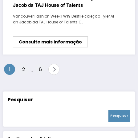
Jacob da TAJ House of Talents
Vancouver Fashion Week FW19 Desfile coleção Tyler Al
an Jacob da TAJ House of Talents O…
Consulte mais informação
Paginação
1
2
6
…
de
posts
Pesquisar
Pesquisar