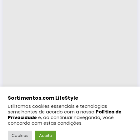
Sortimentos.com LifeStyle
Utilizamos cookies essenciais e tecnologias
semelhantes de acordo com a nossa
Política de
Privacidade
e, ao continuar navegando, você
concorda com estas condições.
LifeStyle
Turismo
Moda
Eventos e Feiras
Coberturas
Programação Digital
Festas Populares
WebRádio
Cookies
Aceito
Notícias
Futebol
Gebbeg +18
Contato