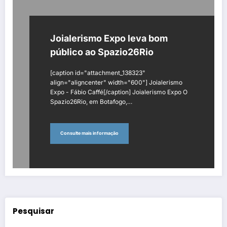
Joialerismo Expo leva bom
público ao Spazio26Rio
[caption id="attachment_138323"
align="aligncenter" width="600"] Joialerismo
Expo - Fábio Caffé[/caption] Joialerismo Expo O
Spazio26Rio, em Botafogo,…
Consulte mais informação
Pesquisar