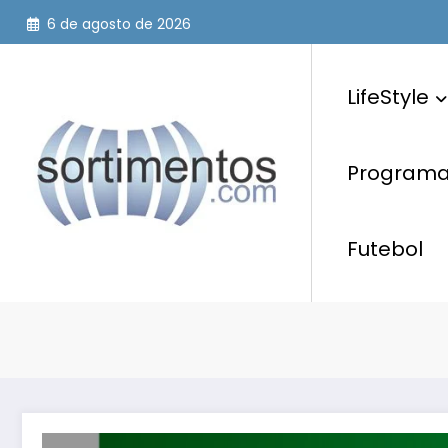
Pular
6 de agosto de 2026
para
o
conteúdo
LifeStyle
Programaç
Futebol