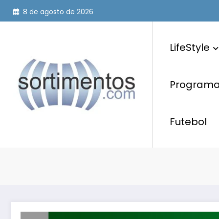
Pular
8 de agosto de 2026
para
o
conteúdo
LifeStyle
Programaç
Futebol