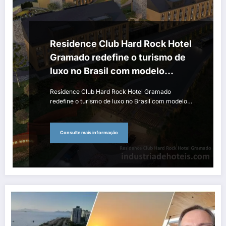
Residence Club Hard Rock Hotel
Gramado redefine o turismo de
luxo no Brasil com modelo
pioneiro de branded residence e
Residence Club Hard Rock Hotel Gramado
âncora de entretenimento
redefine o turismo de luxo no Brasil com modelo…
Consulte mais informação