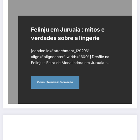
Felinju em Juruaia : mitos e
verdades sobre a lingerie
[caption id="attachment_129296"
align="aligncenter" width="600"] Desfile na
Felinju - Feira de Moda Intima em Juruaia -…
Consulte mais informação