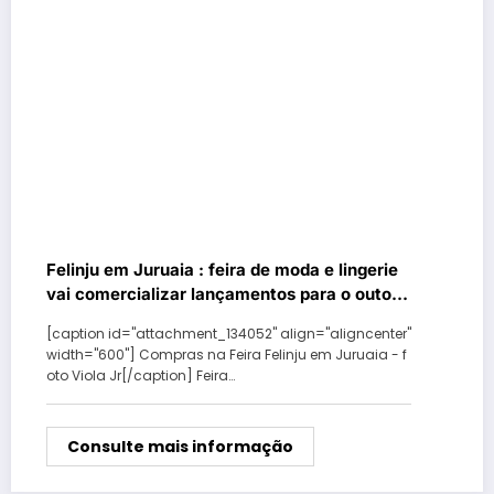
Felinju em Juruaia : feira de moda e lingerie
vai comercializar lançamentos para o outono
inverno 2019
[caption id="attachment_134052" align="aligncenter"
width="600"] Compras na Feira Felinju em Juruaia - f
oto Viola Jr[/caption] Feira…
Consulte mais informação