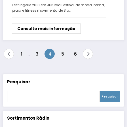
de fim de ano
Festlingerie 2018 em Juruaia Festival de moda intima,
praia e fitness movimenta de 3 a…
Consulte mais informação
Paginação
1
3
4
5
6
…
de
posts
Pesquisar
Pesquisar
Sortimentos Rádio