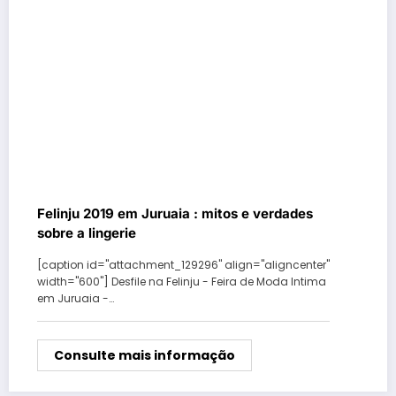
Felinju 2019 em Juruaia : mitos e verdades
sobre a lingerie
[caption id="attachment_129296" align="aligncenter"
width="600"] Desfile na Felinju - Feira de Moda Intima
em Juruaia -…
Consulte mais informação