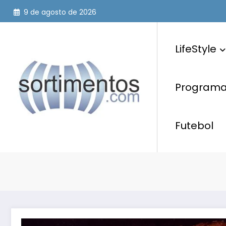
Pular
9 de agosto de 2026
para
o
conteúdo
LifeStyle
Programaç
Futebol