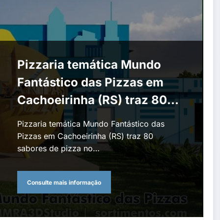
Pizzaria temática Mundo
Fantástico das Pizzas em
Cachoeirinha (RS) traz 80
sabores de pizza no rodízio,
Pizzaria temática Mundo Fantástico das
buffet de sushi, refrigerante
Pizzas em Cachoeirinha (RS) traz 80
sabores de pizza no…
liberado e entretenimento
Consulte mais informação