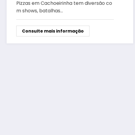
shows, batalhas musicais e
Pizzas em Cachoeirinha tem diversão co
personagens exclusivos
m shows, batalhas…
Consulte mais informação