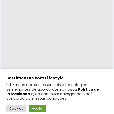
Sortimentos.com LifeStyle
Utilizamos cookies essenciais e tecnologias
semelhantes de acordo com a nossa
Política de
Privacidade
e, ao continuar navegando, você
concorda com estas condições.
LifeStyle
Turismo
Moda
Eventos e Feiras
Coberturas
Programação Digital
Festas Populares
WebRádio
Cookies
Aceito
Notícias
Futebol
Gebbeg +18
Contato