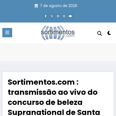
Pular
7 de agosto de 2026
para
o
conteúdo
Sortimentos.com :
transmissão ao vivo do
concurso de beleza
Supranational de Santa