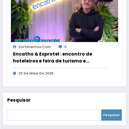
Sortimentos.com
0
Encatho & Exprotel : encontro de
hoteleiros e feira de turismo e
hotelaria nos sites da Sortimento
23 De Maio De 2026
Comunicação
Pesquisar
Pesquisar