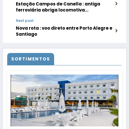
Estação Campos de Canella : antiga
ferroviária abriga locomotiva
revitalizada e vira centro gastronômico e
Next post
comercial
Nova rota : voo direto entre Porto Alegre e
Santiago
SORTIMENTOS