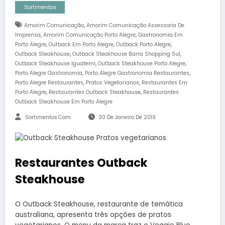
Sortimentos
,
Amorim Comunicação
Amorim Comunicação Assessoria De
,
,
Imprensa
Amorim Comunicação Porto Alegre
Gastronomia Em
,
,
,
Porto Alegre
Outback Em Porto Alegre
Outback Porto Alegre
,
,
Outback Steakhouse
Outback Steakhouse Barra Shopping Sul
,
,
Outback Steakhouse Iguatemi
Outback Steakhouse Porto Alegre
,
,
Porto Alegre Gastronomia
Porto Alegre Gastronomia Restaurantes
,
,
Porto Alegre Restaurantes
Pratos Vegetarianos
Restaurantes Em
,
,
Porto Alegre
Restaurantes Outback Steakhouse
Restaurantes
Outback Steakhouse Em Porto Alegre
Sortimentos.com
30 De Janeiro De 2019
Restaurantes Outback
Steakhouse
O Outback Steakhouse, restaurante de temática
australiana, apresenta três opções de pratos