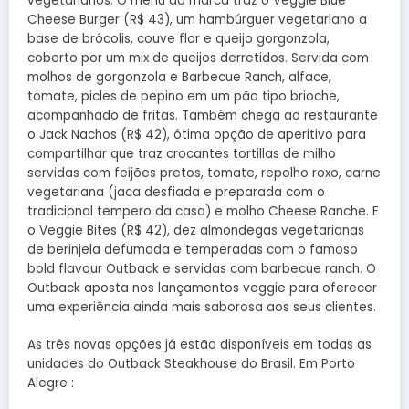
vegetarianos. O menu da marca traz o Veggie Blue
Cheese Burger (R$ 43), um hambúrguer vegetariano a
base de brócolis, couve flor e queijo gorgonzola,
coberto por um mix de queijos derretidos. Servida com
molhos de gorgonzola e Barbecue Ranch, alface,
tomate, picles de pepino em um pão tipo brioche,
acompanhado de fritas. Também chega ao restaurante
o Jack Nachos (R$ 42), ótima opção de aperitivo para
compartilhar que traz crocantes tortillas de milho
servidas com feijões pretos, tomate, repolho roxo, carne
vegetariana (jaca desfiada e preparada com o
tradicional tempero da casa) e molho Cheese Ranche. E
o Veggie Bites (R$ 42), dez almondegas vegetarianas
de berinjela defumada e temperadas com o famoso
bold flavour Outback e servidas com barbecue ranch. O
Outback aposta nos lançamentos veggie para oferecer
uma experiência ainda mais saborosa aos seus clientes.
As três novas opções já estão disponíveis em todas as
unidades do Outback Steakhouse do Brasil. Em Porto
Alegre :