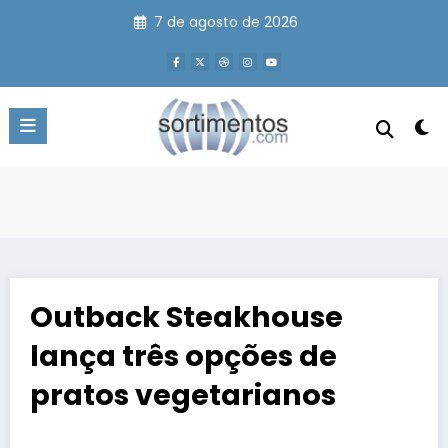
Pular
7 de agosto de 2026
para
o
conteúdo
Outback Steakhouse
lança três opções de
pratos vegetarianos