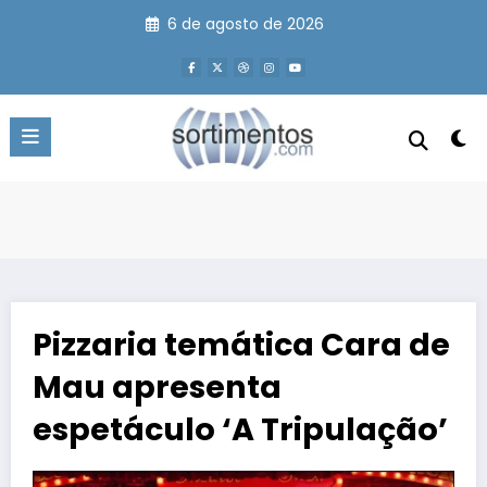
Pular
6 de agosto de 2026
para
o
conteúdo
Pizzaria temática Cara de
Mau apresenta
espetáculo ‘A Tripulação’