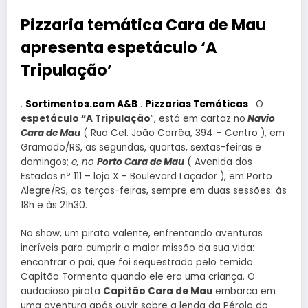
Pizzaria temática Cara de Mau
apresenta espetáculo ‘A
Tripulação’
.
Sortimentos.com A&B
.
Pizzarias Temáticas
. O
espetáculo “A Tripulação
”, está em cartaz no
Navio
Cara de Mau
( Rua Cel. João Corrêa, 394 – Centro ), em
Gramado/RS, as segundas, quartas, sextas-feiras e
domingos;
e, no
Porto Cara de Mau
( Avenida dos
Estados nº 111 – loja X – Boulevard Laçador ), em Porto
Alegre/RS, as terças-feiras, sempre em duas sessões: às
18h e às 21h30.
No show, um pirata valente, enfrentando aventuras
incríveis para cumprir a maior missão da sua vida:
encontrar o pai, que foi sequestrado pelo temido
Capitão Tormenta quando ele era uma criança. O
audacioso pirata
Capitão Cara de Mau
embarca em
uma aventura após ouvir sobre a lenda da Pérola do