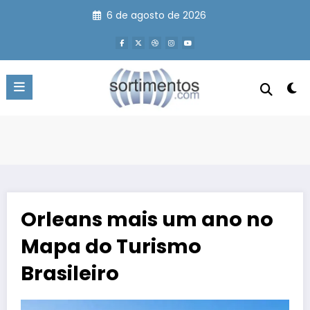
Pular
6 de agosto de 2026
para
o
conteúdo
Orleans mais um ano no
Mapa do Turismo
Brasileiro