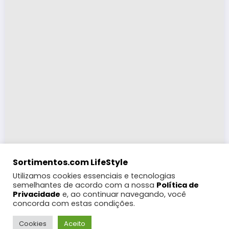
Sortimentos.com LifeStyle
Utilizamos cookies essenciais e tecnologias
semelhantes de acordo com a nossa
Política de
Privacidade
e, ao continuar navegando, você
concorda com estas condições.
LifeStyle
Turismo
Moda
Eventos e Feiras
Coberturas
Programação Digital
Festas Populares
WebRádio
Cookies
Aceito