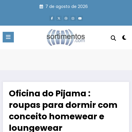
Pular
7 de agosto de 2026
para
o
conteúdo
Oficina do Pijama :
roupas para dormir com
conceito homewear e
loungewear