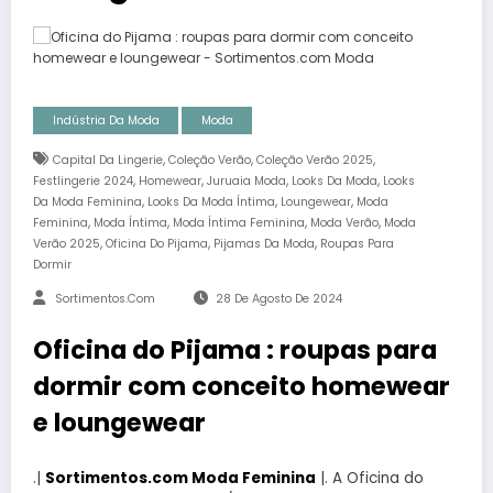
Indústria Da Moda
Moda
,
,
,
Capital Da Lingerie
Coleção Verão
Coleção Verão 2025
,
,
,
,
Festlingerie 2024
Homewear
Juruaia Moda
Looks Da Moda
Looks
,
,
,
Da Moda Feminina
Looks Da Moda Íntima
Loungewear
Moda
,
,
,
,
Feminina
Moda Íntima
Moda Íntima Feminina
Moda Verão
Moda
,
,
,
Verão 2025
Oficina Do Pijama
Pijamas Da Moda
Roupas Para
Dormir
Sortimentos.com
28 De Agosto De 2024
Oficina do Pijama : roupas para
dormir com conceito homewear
e loungewear
.|
Sortimentos.com Moda Feminina
|. A Oficina do