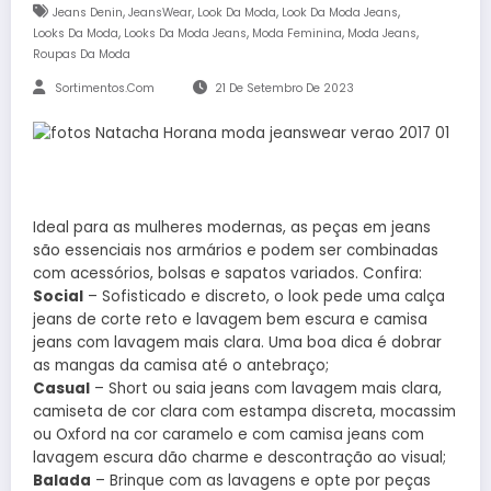
,
,
,
,
Jeans Denin
JeansWear
Look Da Moda
Look Da Moda Jeans
,
,
,
,
Looks Da Moda
Looks Da Moda Jeans
Moda Feminina
Moda Jeans
Roupas Da Moda
Sortimentos.com
21 De Setembro De 2023
Ideal para as mulheres modernas, as peças em jeans
são essenciais nos armários e podem ser combinadas
com acessórios, bolsas e sapatos variados. Confira:
Social
– Sofisticado e discreto, o look pede uma calça
jeans de corte reto e lavagem bem escura e camisa
jeans com lavagem mais clara. Uma boa dica é dobrar
as mangas da camisa até o antebraço;
Casual
– Short ou saia jeans com lavagem mais clara,
camiseta de cor clara com estampa discreta, mocassim
ou Oxford na cor caramelo e com camisa jeans com
lavagem escura dão charme e descontração ao visual;
Balada
– Brinque com as lavagens e opte por peças