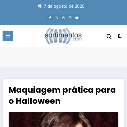
Pular
7 de agosto de 2026
para
o
conteúdo
Maquiagem prática para
o Halloween