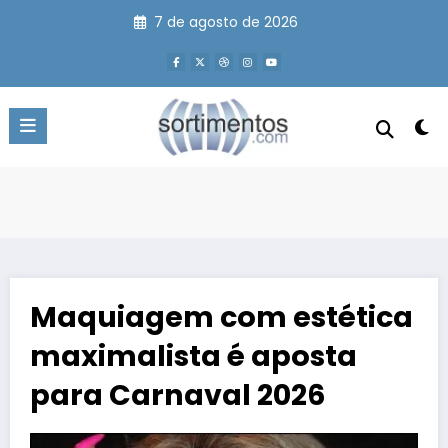
Pular
7 de agosto de 2026
para
o
conteúdo
Maquiagem com estética
maximalista é aposta
para Carnaval 2026