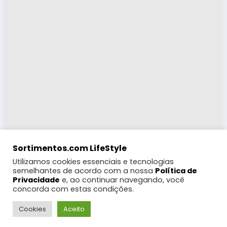
Sortimentos.com LifeStyle
Utilizamos cookies essenciais e tecnologias
semelhantes de acordo com a nossa
Política de
Privacidade
e, ao continuar navegando, você
concorda com estas condições.
LifeStyle
Turismo
Moda
Eventos e Feiras
Coberturas
Programação Digital
Festas Populares
WebRádio
Cookies
Aceito
Notícias
Futebol
Gebbeg +18
Contato