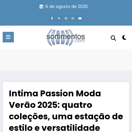
Pular
6 de agosto de 2026
para
o
conteúdo
Intima Passion Moda
Verão 2025: quatro
coleções, uma estação de
estilo e versatilidade