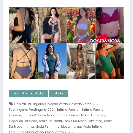
Indústria Da Moda
Moda
,
,
,
Capital Da Lingerie
Coleção Verão
Coleção Verão 2025
,
,
,
Festlingerie
Festlingerie 2024
Intima Passion
Intima Passion
,
,
,
,
Lingerie
Intima Passion Moda Íntima
Juruaia Moda
Lingeries
,
,
,
Lingeries Da Moda
Looks Da Moda
Looks Da Moda Feminina
Looks
,
,
,
Da Moda Íntima
Moda Feminina
Moda Íntima
Moda Íntima
,
,
Feminina
Moda Verão
Moda Verão 2025