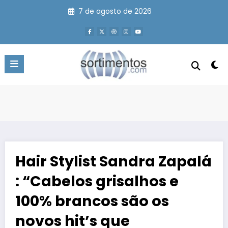
Pular
7 de agosto de 2026
para
o
conteúdo
Hair Stylist Sandra Zapalá
: “Cabelos grisalhos e
100% brancos são os
novos hit’s que