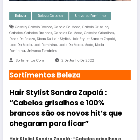
Beleza
Beleza Cabelos
Universo Feminino
,
,
,
,
Cabelo
Cabelo Branco
Cabelo Da Moda
Cabelo Grisalho
,
,
,
,
Cabelos
Cabelos Brancos
Cabelos Da Moda
Cabelos Grisalhos
,
,
,
Dicas De Beleza
Dicas De Hair Stylist
Hair Stylist Sandra Zapalá
,
,
,
,
Look Da Moda
Look Feminino
Looks Da Moda
Moda
Moda
,
Feminina
Universo Feminino
Sortimentos.com
2 De Junho De 2022
Sortimentos Beleza
Hair Stylist Sandra Zapalá :
“Cabelos grisalhos e 100%
brancos são os novos hit’s que
chegaram para ficar”
Hair Stylist Sandra Zapalá : “Cabelos grisalhos e