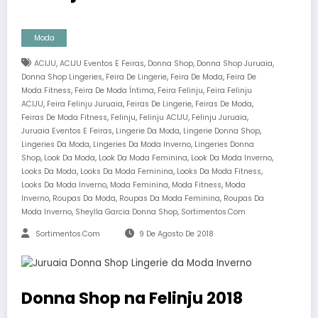
Moda
,
,
,
,
ACIJU
ACIJU Eventos E Feiras
Donna Shop
Donna Shop Juruaia
,
,
,
Donna Shop Lingeries
Feira De Lingerie
Feira De Moda
Feira De
,
,
,
Moda Fitness
Feira De Moda Íntima
Feira Felinju
Feira Felinju
,
,
,
,
ACIJU
Feira Felinju Juruaia
Feiras De Lingerie
Feiras De Moda
,
,
,
,
Feiras De Moda Fitness
Felinju
Felinju ACIJU
Felinju Juruaia
,
,
,
Juruaia Eventos E Feiras
Lingerie Da Moda
Lingerie Donna Shop
,
,
Lingeries Da Moda
Lingeries Da Moda Inverno
Lingeries Donna
,
,
,
,
Shop
Look Da Moda
Look Da Moda Feminina
Look Da Moda Inverno
,
,
,
Looks Da Moda
Looks Da Moda Feminina
Looks Da Moda Fitness
,
,
,
Looks Da Moda Inverno
Moda Feminina
Moda Fitness
Moda
,
,
,
Inverno
Roupas Da Moda
Roupas Da Moda Feminina
Roupas Da
,
,
Moda Inverno
Sheylla Garcia Donna Shop
Sortimentos.com
Sortimentos.com
9 De Agosto De 2018
Donna Shop na Felinju 2018