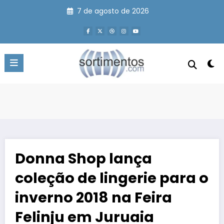
Pular
7 de agosto de 2026
para
o
conteúdo
Donna Shop lança
coleção de lingerie para o
inverno 2018 na Feira
Felinju em Juruaia