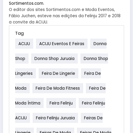
Sortimentos.com
.
O editor dos sites Sortimentos.com e Moda Eventos,
Fábio Juchen, esteve nas edições da Felinju 2017 e 2018
a convite da ACIJU.
Tag
ACIJU
ACIJU Eventos E Feiras
Donna
Shop
Donna Shop Juruaia
Donna Shop
Lingeries
Feira De Lingerie
Feira De
Moda
Feira De Moda Fitness
Feira De
Moda Íntima
Feira Felinju
Feira Felinju
ACIJU
Feira Felinju Juruaia
Feiras De
Lingerie
Feiras De Moda
Feiras De Moda