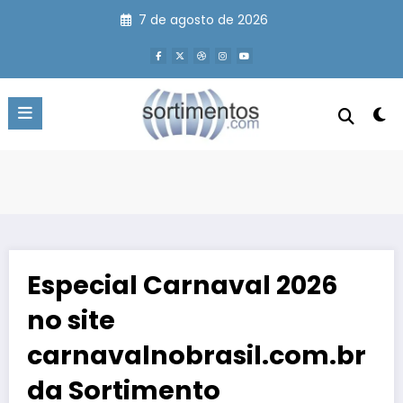
Pular
7 de agosto de 2026
para
o
conteúdo
Especial Carnaval 2026
no site
carnavalnobrasil.com.br
da Sortimento