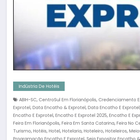
Indústria De Hotéis
,
,
ABIH-SC
CentroSul Em Florianópolis
Credenciamento En
,
,
Exprotel
Data Encatho & Exprotel
Data Encatho E Exprotel
,
,
Encatho E Exprotel
Encatho E Exprotel 2025
Encatho E Exp
,
,
Feira Em Florianópolis
Feira Em Santa Catarina
Feira No C
,
,
,
,
,
,
Turismo
Hotéis
Hotel
Hotelaria
Hoteleiro
Hoteleiros
Meio
,
Programação Encatho E Exprotel
Seja Expositor Encatho &