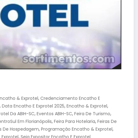
,
catho & Exprotel
Credenciamento Encatho E
,
,
,
Data Encatho E Exprotel 2025
Encatho & Exprotel
,
,
,
rotel Da ABIH-SC
Eventos ABIH-SC
Feira De Turismo
,
,
entroSul Em Florianópolis
Feira Para Hotelaria
Feiras De
,
,
s De Hospedagem
Programação Encatho & Exprotel
,
 Exprotel
Seja Expositor Encatho E Exprotel