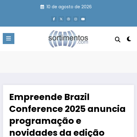
Pular
10 de agosto de 2026
para
o
conteúdo
Empreende Brazil
Conference 2025 anuncia
programação e
novidades da edição