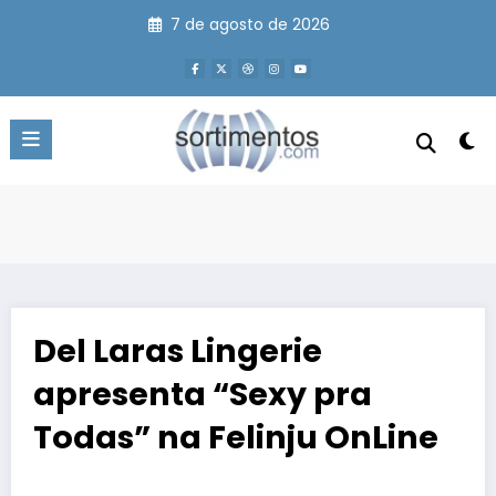
Pular
7 de agosto de 2026
para
o
conteúdo
Del Laras Lingerie
apresenta “Sexy pra
Todas” na Felinju OnLine