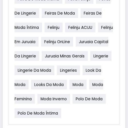
De Lingerie
Feiras De Moda
Feiras De
Moda Íntima
Felinju
Felinju ACIJU
Felinju
Em Juruaia
Felinju OnLine
Juruaia Capital
Da Lingerie
Juruaia Minas Gerais
Lingerie
Lingerie Da Moda
Lingeries
Look Da
Moda
Looks Da Moda
Moda
Moda
Feminina
Moda Inverno
Polo De Moda
Polo De Moda Íntima