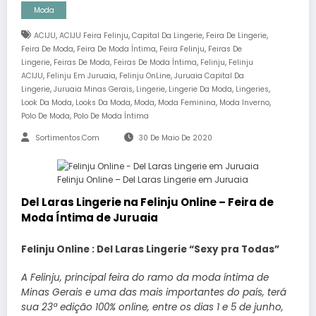
Moda
,
,
,
,
ACIJU
ACIJU Feira Felinju
Capital Da Lingerie
Feira De Lingerie
,
,
,
Feira De Moda
Feira De Moda Íntima
Feira Felinju
Feiras De
,
,
,
,
Lingerie
Feiras De Moda
Feiras De Moda Íntima
Felinju
Felinju
,
,
,
ACIJU
Felinju Em Juruaia
Felinju OnLine
Juruaia Capital Da
,
,
,
,
,
Lingerie
Juruaia Minas Gerais
Lingerie
Lingerie Da Moda
Lingeries
,
,
,
,
,
Look Da Moda
Looks Da Moda
Moda
Moda Feminina
Moda Inverno
,
Polo De Moda
Polo De Moda Íntima
Sortimentos.com
30 De Maio De 2020
Felinju Online – Del Laras Lingerie em Juruaia
Del Laras Lingerie na Felinju Online – Feira de
Moda Íntima de Juruaia
Felinju Online : Del Laras Lingerie “Sexy pra Todas”
A Felinju, principal feira do ramo da moda íntima de
Minas Gerais e uma das mais importantes do país, terá
sua 23ª edição 100% online, entre os dias 1 e 5 de junho,